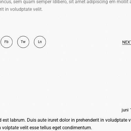
ncus, sem quam semper ldibero, sit amet adipiscing em mollit
it in voludptate velit.
Fb
Tw
Ln
NEX
juni 
d est labrum. Duis aute iruret dolor in prehenderit in voludptate ve
in volptate velit esse tellus eget condimentum.