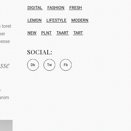
DIGITAL
FASHION
FRESH
LEMON
LIFESTYLE
MODERN
 toret
NEW
PLNT
TAART
TART
per
 esse
SOCIAL:
sse
D
b
T
w
F
b
m
 anim