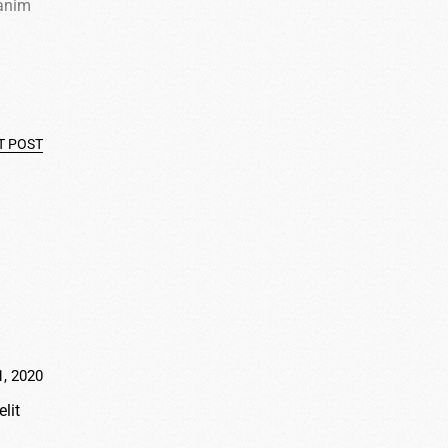
 anim
T POST
1, 2020
lit