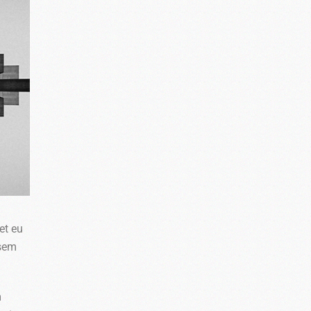
et eu
 sem
m