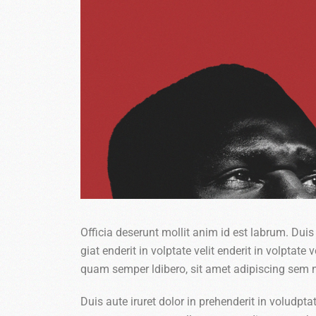
Officia deserunt mollit anim id est labrum. Duis 
giat enderit in volptate velit enderit in volpta
quam semper ldibero, sit amet adipiscing sem 
Duis aute iruret dolor in prehenderit in voludptate