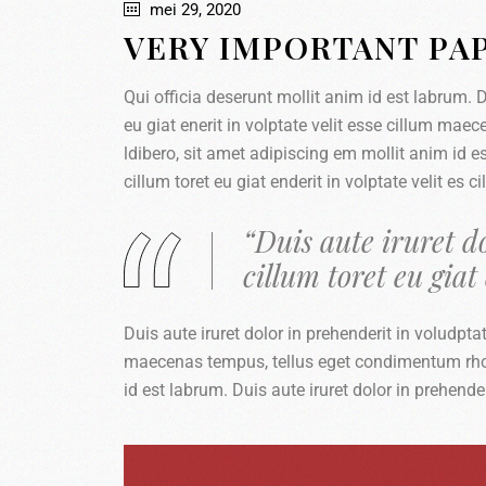
mei 29, 2020
VERY IMPORTANT PA
Qui officia deserunt mollit anim id est labrum. Du
eu giat enerit in volptate velit esse cillum 
ldibero, sit amet adipiscing em mollit anim id es
cillum toret eu giat enderit in volptate velit e
“Duis aute iruret do
cillum toret eu giat 
Duis aute iruret dolor in prehenderit in voludptate
maecenas tempus, tellus eget condimentum rho
id est labrum. Duis aute iruret dolor in prehender