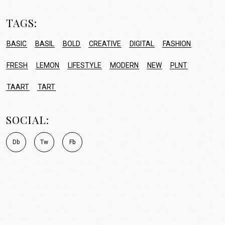
TAGS:
BASIC
BASIL
BOLD
CREATIVE
DIGITAL
FASHION
FRESH
LEMON
LIFESTYLE
MODERN
NEW
PLNT
TAART
TART
SOCIAL:
D
b
T
w
F
b