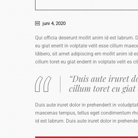
juni 4, 2020
Qui officia deserunt mollit anim id est labrum. Du
eu giat enerit in volptate velit esse cillum 
ldibero, sit amet adipiscing em mollit anim id es
cillum toret eu giat enderit in volptate velit e
“Duis aute iruret do
cillum toret eu giat 
Duis aute iruret dolor in prehenderit in voludptate
maecenas tempus, tellus eget condimentum rho
id est labrum. Duis aute iruret dolor in prehender