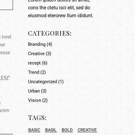
cons the ctetu isci elit, sed do
eiusmod eterorew llum ididunt.
CATEGORIES:
 toret
Branding
(4)
per
 esse
Creative
(3)
recept
(6)
Trend
(2)
sse
Uncategorized
(1)
Urban
(3)
Vision
(2)
m
 anim
TAGS:
BASIC
BASIL
BOLD
CREATIVE