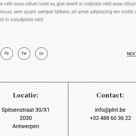
 velit esse cillum toret eu giat enerit in volptate velit esse cillu
ncus, sem quam semper ldibero, sit amet adipiscing em mollit
it in voludptate velit.
Fb
Tw
Ln
NEX
Locatie:
Contact:
Spitsenstraat 30/X1
info@plnt.be
2030
+32 488 60 36 22
Antwerpen