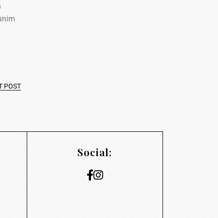
m
 anim
T POST
Social: