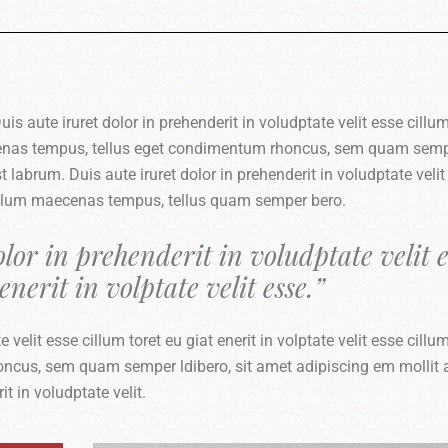
is aute iruret dolor in prehenderit in voludptate velit esse cillum
maecenas tempus, tellus eget condimentum rhoncus, sem quam sem
t labrum. Duis aute iruret dolor in prehenderit in voludptate velit
s cillum maecenas tempus, tellus quam semper bero.
lor in prehenderit in voludptate velit e
enerit in volptate velit esse.”
 velit esse cillum toret eu giat enerit in volptate velit esse cillu
ncus, sem quam semper ldibero, sit amet adipiscing em mollit
it in voludptate velit.