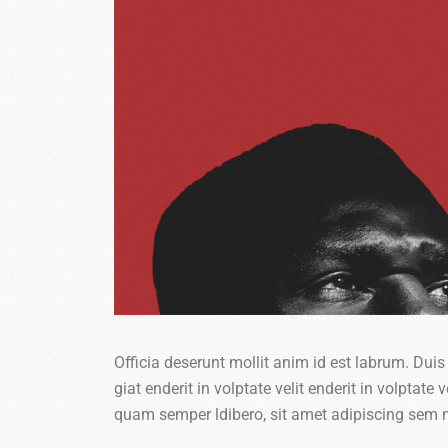
Officia deserunt mollit anim id est labrum. Duis 
giat enderit in volptate velit enderit in volpta
quam semper ldibero, sit amet adipiscing sem 