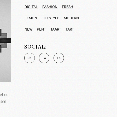
DIGITAL
FASHION
FRESH
LEMON
LIFESTYLE
MODERN
NEW
PLNT
TAART
TART
SOCIAL:
D
b
T
w
F
b
et eu
 sem