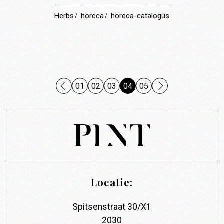
Herbs
horeca
horeca-catalogus
01
02
03
04
05
Locatie:
Spitsenstraat 30/X1
2030