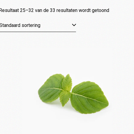
PLNT boxen
Resultaat 25–32 van de 33 resultaten wordt getoond
Restaurants
Standaard sortering
Contact
Mijn account
Winkelmand