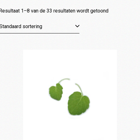
PLNT boxen
Resultaat 1–8 van de 33 resultaten wordt getoond
Restaurants
Standaard sortering
Contact
Mijn account
Winkelmand