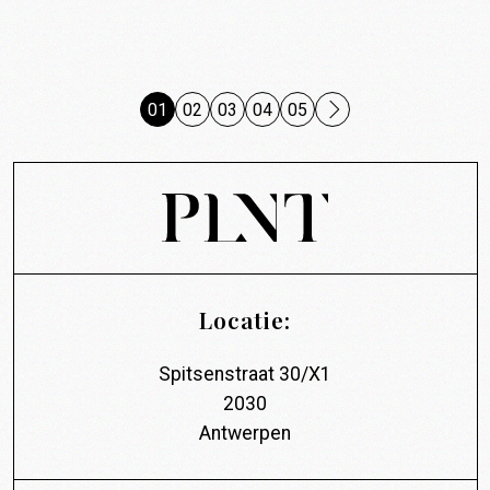
01
02
03
04
05
Locatie:
Spitsenstraat 30/X1
2030
Antwerpen