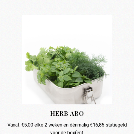
HERB ABO
Vanaf:
€
5,00
elke 2 weken en éénmalig
€
16,85
statiegeld
voor de box(en).