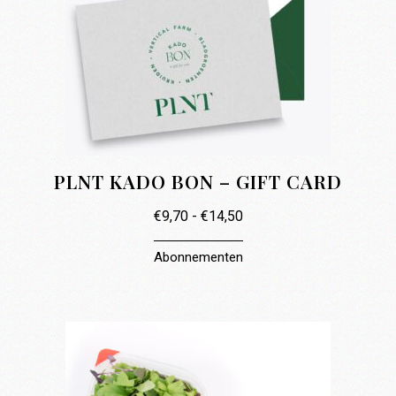
PLNT KADO BON – GIFT CARD
Prijsklasse:
€
9,70
-
€
14,50
€9,70
tot
€14,50
Abonnementen