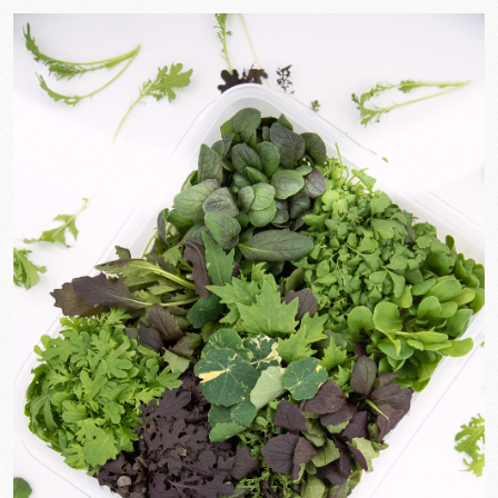
PLNT boxen
Restaurants
Contact
Mijn account
Winkelmand