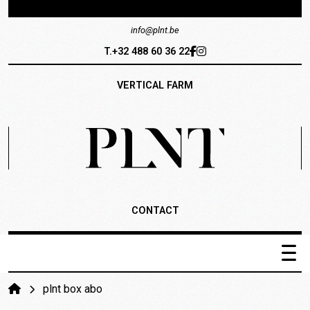
info@plnt.be
T.+32 488 60 36 22
VERTICAL FARM
CONTACT
PLNT Catalogus
plnt box abo
Het systeem